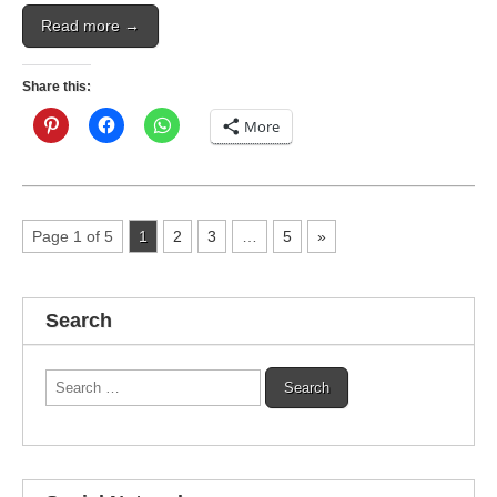
Read more →
Share this:
More
Page 1 of 5
1
2
3
…
5
»
Search
Search
for: