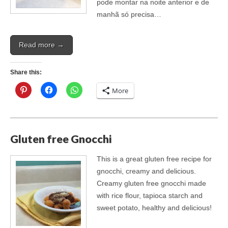
pode montar na noite anterior e de
manhã só precisa…
Read more →
Share this:
More
Gluten free Gnocchi
This is a great gluten free recipe for
gnocchi, creamy and delicious.
Creamy gluten free gnocchi made
with rice flour, tapioca starch and
sweet potato, healthy and delicious!