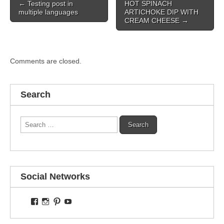
← Testing post in
HOT SPINACH
navigation
multiple languages
ARTICHOKE DIP WITH
CREAM CHEESE →
Comments are closed.
Search
Search
for:
Social Networks
View
View
View
View
thecarolinastefano’s
carolstefano’s
carolstefano’s
TheCarolinaStefano’s
profile
profile
profile
profile