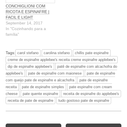
CONCHIGLIONI COM
RICOTA E ESPINAFRE |
FACIL E LIGHT
September 14, 2017
In "Cozinhando para a
família"
Tags:
carol stefano
carolina stefano
chillis pate espinafre
creme de espinafre applebee's receita creme espinafre applebee's
dip de espinafre applebee's
patê de espinafre com alcachofra do
applebee's
pate de espinafre com maionese
pate de espinafre
com queijo pate de espinafre e alcachofra
pate de espinafre
receita
pate de espinafre simples
pate espinafre com cream
cheese
pate quente espinafre
receita de espinafre do applebee's
receita de pate de espinafre
tudo gostoso pate de espinafre
Post