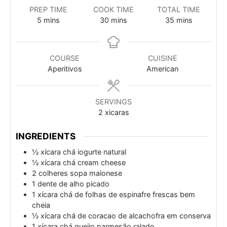
PREP TIME
COOK TIME
TOTAL TIME
minutes
minutes
minutes
5
mins
30
mins
35
mins
COURSE
CUISINE
Aperitivos
American
SERVINGS
2
xicaras
INGREDIENTS
½
xícara chá
iogurte natural
½
xícara chá
cream cheese
2
colheres sopa
maionese
1
dente de alho picado
1
xícara chá
de folhas de espinafre frescas bem
cheia
½
xícara chá
de coracao de alcachofra em conserva
1
xícara chá
queijo parmesão ralado