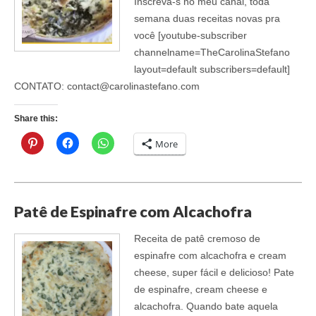
Inscreva-s no meu canal, toda
semana duas receitas novas pra
você [youtube-subscriber
channelname=TheCarolinaStefano
layout=default subscribers=default]
CONTATO: contact@carolinastefano.com
Share this:
More
Patê de Espinafre com Alcachofra
Receita de patê cremoso de
espinafre com alcachofra e cream
cheese, super fácil e delicioso! Pate
de espinafre, cream cheese e
alcachofra. Quando bate aquela