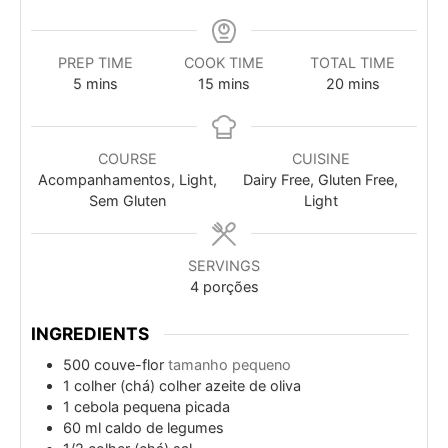
PREP TIME
COOK TIME
TOTAL TIME
minutes
minutes
minutes
5
mins
15
mins
20
mins
COURSE
CUISINE
Acompanhamentos, Light,
Dairy Free, Gluten Free,
Sem Gluten
Light
SERVINGS
4
porções
INGREDIENTS
500
couve-flor
tamanho pequeno
1
colher (chá)
colher azeite de oliva
1
cebola pequena picada
60
ml
caldo de legumes