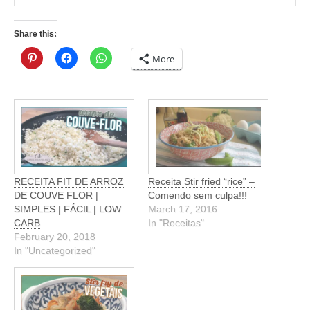
Share this:
More
RECEITA FIT DE ARROZ
Receita Stir fried “rice” –
DE COUVE FLOR |
Comendo sem culpa!!!
SIMPLES | FÁCIL | LOW
March 17, 2016
CARB
In "Receitas"
February 20, 2018
In "Uncategorized"