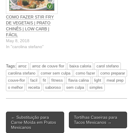
COMO FAZER STIR FRY
DE VEGETAIS | PRATO
CHINÊS | LOW CARB |
FÁCIL
May 8, 2018
In "carolina stefano"
Tags:
arroz
arroz de couve flor
baixa caloria
carol stefano
carolina stefano
comer sem culpa
como fazer
como preparar
couve-flor
facil
fit
fitness
flavia calina
light
meal prep
o melhor
receita
saboroso
sem culpa
simples
Post
← Substituição para
Tortilhas Caseiras para
navigation
Carne Moída em Pratos
Tacos Mexicanos →
Mexicanos