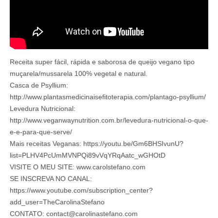
Receita super fácil, rápida e saborosa de queijo vegano tipo
muçarela/mussarela 100% vegetal e natural.
Casca de Psyllium:
http://www.plantasmedicinaisefitoterapia.com/plantago-psyllium/
Levedura Nutricional:
http://www.veganwaynutrition.com.br/levedura-nutricional-o-que-
e-e-para-que-serve/
Mais receitas Veganas: https://youtu.be/Gm6BHSIvunU?
list=PLHV4PcUmMVNPQi89vVqYRqAatc_wGHOtD
VISITE O MEU SITE: www.carolstefano.com
SE INSCREVA NO CANAL:
https://www.youtube.com/subscription_center?
add_user=TheCarolinaStefano
CONTATO: contact@carolinastefano.com