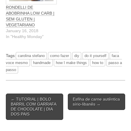
RONDELLI DE
ABOBRINHA LOW CARB |
SEM GLUTEN |
VEGETARIANO
January 16, 2018
In "Healthy Monday"
Tags:
carolina stefano
como fazer
diy
do it yourself
faca
voce mesmo
handmade
how I make things
how to
passo a
passo
Post
← TUTORIAL | BOLO
Esfiha de carne autêntica
navigation
BARRIL COM GARRAFA
sírio-libanês →
DE CHOCOLATE | DIA
DOS PAIS