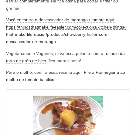
esfriar completamente ela fica ótima para cortar e fritar ou
grelhar.
Você encontra o descascador de morango / tomate aqui:
https://thingsthatmakelifeeasier.com/collections/kitchen-things-
that-make-life-easier/products/strawberry-huller-corer-
descascador-de-morango
Vegetarianos e Veganos, sirva essa polenta com o
recheio da
torta de grão de bico
, fica maravilhoso!
Para o molho, confira essa receita aqui:
Filé a Parmegiana ao
molho de tomate basílico
: