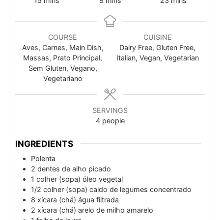
15
mins
8
mins
23
mins
COURSE
CUISINE
Aves, Carnes, Main Dish,
Dairy Free, Gluten Free,
Massas, Prato Principal,
Italian, Vegan, Vegetarian
Sem Gluten, Vegano,
Vegetariano
SERVINGS
4
people
INGREDIENTS
Polenta
2
dentes de alho picado
1
colher (sopa)
óleo vegetal
1/2
colher (sopa)
caldo de legumes concentrado
8
xícara (chá)
água filtrada
2
xícara (chá)
arelo de milho amarelo