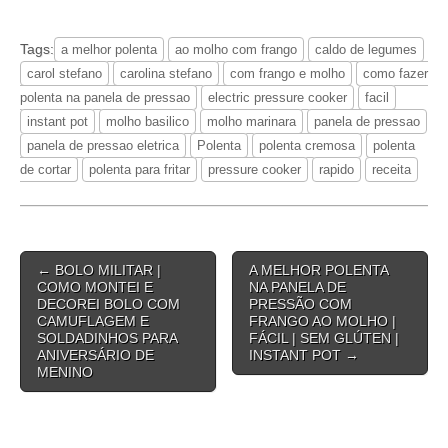
Tags:
a melhor polenta
ao molho com frango
caldo de legumes
carol stefano
carolina stefano
com frango e molho
como fazer
polenta na panela de pressao
electric pressure cooker
facil
instant pot
molho basilico
molho marinara
panela de pressao
panela de pressao eletrica
Polenta
polenta cremosa
polenta
de cortar
polenta para fritar
pressure cooker
rapido
receita
Post
← BOLO MILITAR |
A MELHOR POLENTA
navigation
COMO MONTEI E
NA PANELA DE
DECOREI BOLO COM
PRESSÃO COM
CAMUFLAGEM E
FRANGO AO MOLHO |
SOLDADINHOS PARA
FÁCIL | SEM GLÚTEN |
ANIVERSÁRIO DE
INSTANT POT →
MENINO