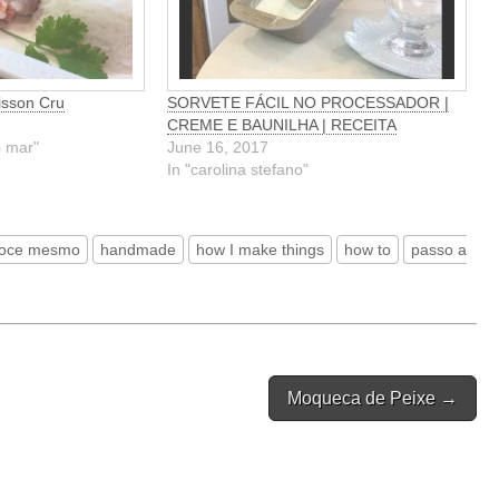
oisson Cru
SORVETE FÁCIL NO PROCESSADOR |
CREME E BAUNILHA | RECEITA
o mar"
June 16, 2017
In "carolina stefano"
voce mesmo
handmade
how I make things
how to
passo a
Moqueca de Peixe →