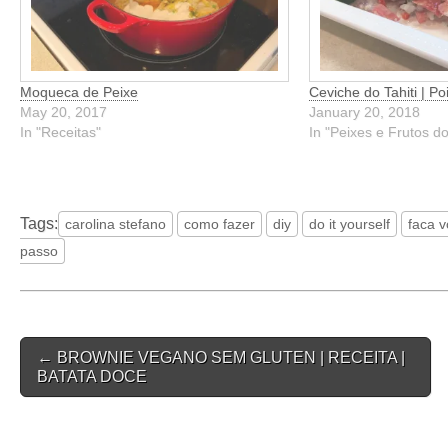
Moqueca de Peixe
Ceviche do Tahiti | P
May 20, 2017
January 20, 2018
In "Receitas"
In "Peixes e Frutos d
Tags:
carolina stefano
como fazer
diy
do it yourself
faca 
passo
Post
← BROWNIE VEGANO SEM GLUTEN | RECEITA |
navigation
BATATA DOCE