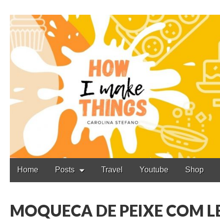
Carolina Stefano
Main
Skip
Home
Posts
Travel
Youtube
Shop
to
menu
content
MOQUECA DE PEIXE COM LEI