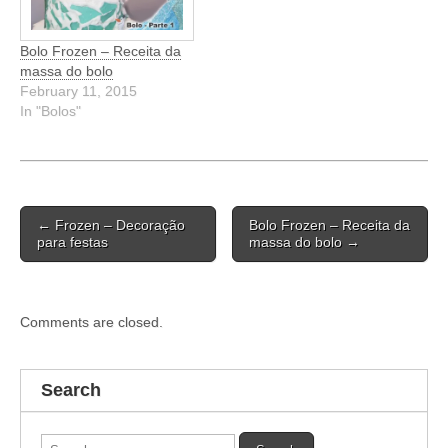
Bolo Frozen – Receita da
massa do bolo
February 11, 2015
In "Bolos"
Post
← Frozen – Decoração
Bolo Frozen – Receita da
navigation
para festas
massa do bolo →
Comments are closed.
Search
Search