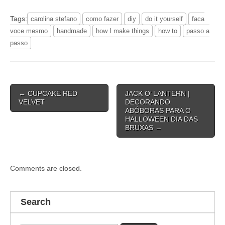
Tags:
carolina stefano
como fazer
diy
do it yourself
faca
voce mesmo
handmade
how I make things
how to
passo a
passo
Post
← CUPCAKE RED
JACK O’ LANTERN |
navigation
VELVET
DECORANDO
ABÓBORAS PARA O
HALLOWEEN DIA DAS
BRUXAS →
Comments are closed.
Search