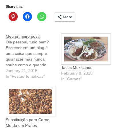
Share this:
More
Meu primeiro post!
Olá pessoal, tudo bem?
Escrever em um blog é
uma coisa que sempre
quis fazer mas nunca
soube como e quando
Tacos Mexicanos
começar... já quis falar
January 21, 2015
February 8, 2018
sobre as minhas
In "Festas Temáticas"
In "Carnes"
experiências como
imigrante, falar sobre ser
mãe, sobre problemas no
parto, artes, comida, bem
estar e a lista é longa...
Mas no…
Substituição para Carne
Moída em Pratos