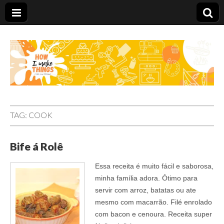
Carolina Stefano
TAG:
COOK
Bife á Rolê
Essa receita é muito fácil e saborosa,
minha família adora. Ótimo para
servir com arroz, batatas ou ate
mesmo com macarrão. Filé enrolado
com bacon e cenoura. Receita super