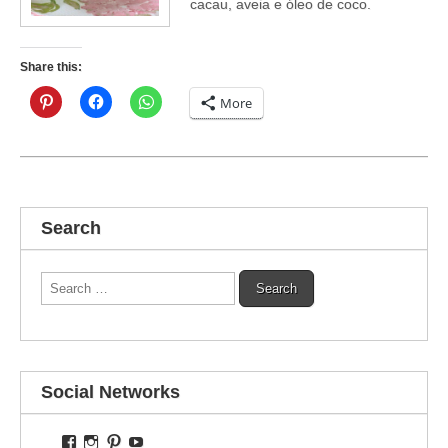
cacau, aveia e óleo de coco.
Share this:
More
Search
Search
for:
Social Networks
View
View
View
View