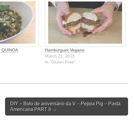
 QUINOA
Hambúrguer Vegano
March 21, 2018
In "Gluten Free"
DIY – Bolo de aniversário da V – Peppa Pig – Pasta
Americana PART II →