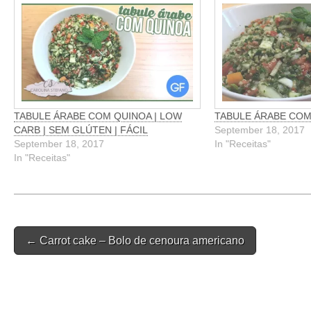
TABULE ÁRABE COM QUINOA | LOW
TABULE ÁRABE COM
CARB | SEM GLÚTEN | FÁCIL
September 18, 2017
September 18, 2017
In "Receitas"
In "Receitas"
Post
← Carrot cake – Bolo de cenoura americano
navigation