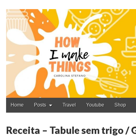
Carolina Stefano
Main
Skip
Home
Posts
Travel
Youtube
Shop
to
menu
content
Receita – Tabule sem trigo / 