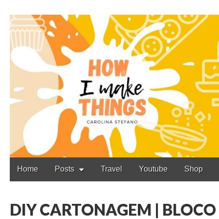
Carolina Stefano
Main
Skip
Home
Posts
Travel
Youtube
Shop
to
menu
content
DIY CARTONAGEM | BLOCO