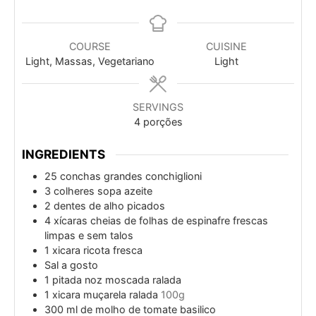
COURSE
CUISINE
Light, Massas, Vegetariano
Light
SERVINGS
4
porções
INGREDIENTS
25
conchas grandes conchiglioni
3
colheres sopa
azeite
2
dentes de alho picados
4
xícaras
cheias de folhas de espinafre frescas
limpas e sem talos
1
xicara
ricota fresca
Sal a gosto
1
pitada
noz moscada ralada
1
xicara
muçarela ralada
100g
300
ml
de molho de tomate basilico