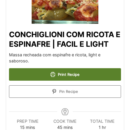
CONCHIGLIONI COM RICOTA E
ESPINAFRE | FACIL E LIGHT
Massa recheada com espinafre e ricota, light e
saboroso.
Print Recipe
Pin Recipe
PREP TIME
COOK TIME
TOTAL TIME
minutes
minutes
hour
15
mins
45
mins
1
hr