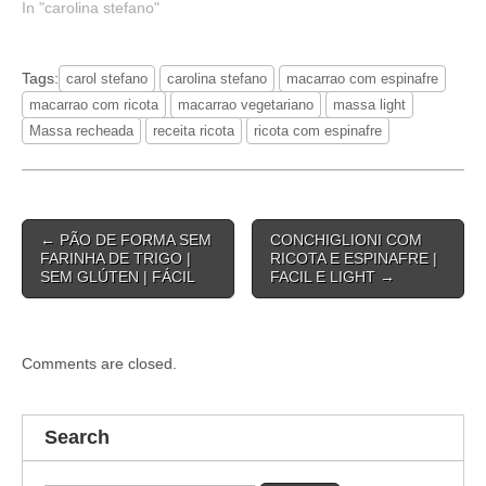
In "carolina stefano"
Tags:
carol stefano
carolina stefano
macarrao com espinafre
macarrao com ricota
macarrao vegetariano
massa light
Massa recheada
receita ricota
ricota com espinafre
Post
← PÃO DE FORMA SEM
CONCHIGLIONI COM
navigation
FARINHA DE TRIGO |
RICOTA E ESPINAFRE |
SEM GLÚTEN | FÁCIL
FACIL E LIGHT →
Comments are closed.
Search