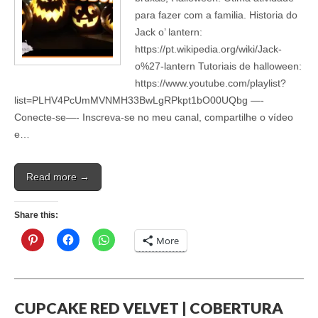
para fazer com a familia. Historia do
Jack o’ lantern:
https://pt.wikipedia.org/wiki/Jack-
o%27-lantern Tutoriais de halloween:
https://www.youtube.com/playlist?
list=PLHV4PcUmMVNMH33BwLgRPkpt1bO00UQbg —-
Conecte-se—- ‎Inscreva-se no meu canal, compartilhe o vídeo
e…
Read more →
Share this:
More
CUPCAKE RED VELVET | COBERTURA