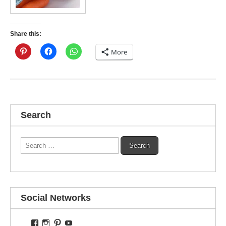
Share this:
More
Search
Search
for:
Social Networks
View
View
View
View