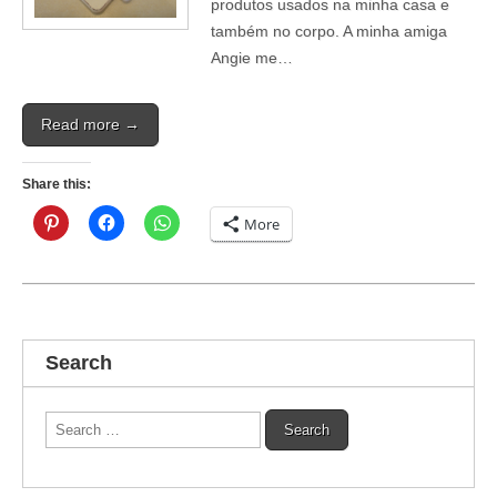
produtos usados na minha casa e
também no corpo. A minha amiga
Angie me…
Read more →
Share this:
More
Search
Search
for: