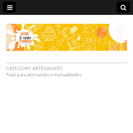
Carolina Stefano
CATEGORY:
ARTESANATO
Tudo para artesanato e manualidades.